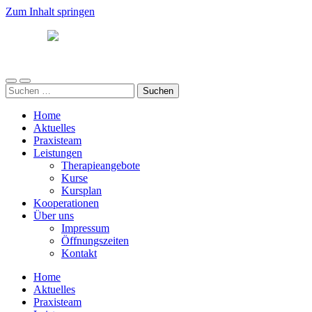
Zum Inhalt springen
Südwind
Mobile-
Suchfeld
Suchen
Menü
ein-/ausblenden
nach:
ein-/ausblenden
Home
Aktuelles
Praxisteam
Leistungen
Therapieangebote
Kurse
Kursplan
Kooperationen
Über uns
Impressum
Öffnungszeiten
Kontakt
Home
Aktuelles
Praxisteam