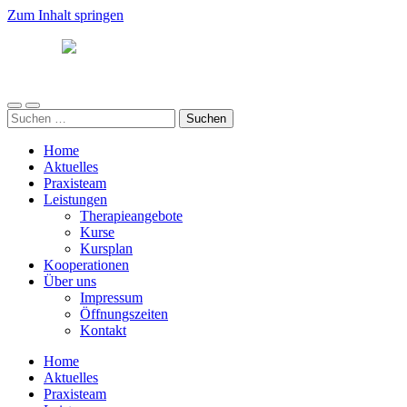
Zum Inhalt springen
Südwind
Mobile-
Suchfeld
Suchen
Menü
ein-/ausblenden
nach:
ein-/ausblenden
Home
Aktuelles
Praxisteam
Leistungen
Therapieangebote
Kurse
Kursplan
Kooperationen
Über uns
Impressum
Öffnungszeiten
Kontakt
Home
Aktuelles
Praxisteam