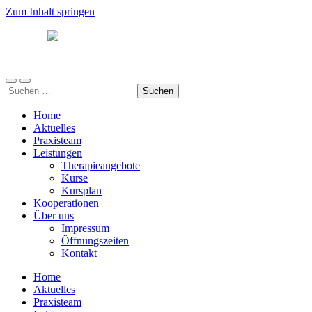
Zum Inhalt springen
Südwind
Mobile-
Suchfeld
Suchen
Menü
ein-/ausblenden
nach:
ein-/ausblenden
Home
Aktuelles
Praxisteam
Leistungen
Therapieangebote
Kurse
Kursplan
Kooperationen
Über uns
Impressum
Öffnungszeiten
Kontakt
Home
Aktuelles
Praxisteam