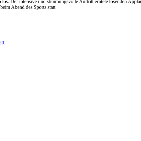
los. Der intensive und stimmungsvolle Auftritt erntete tosenden Appla
 beim Abend des Sports statt.
20!