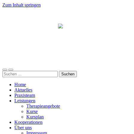
Zum Inhalt springen
Südwind
Mobile-
Suchfeld
Suchen
Menü
ein-/ausblenden
nach:
ein-/ausblenden
Home
Aktuelles
Praxisteam
Leistungen
Therapieangebote
Kurse
Kursplan
Kooperationen
Über uns
Impressum