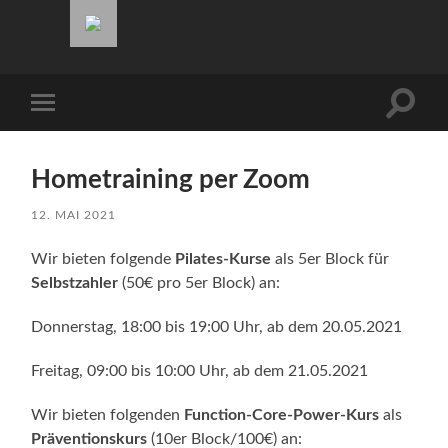
Südwind
Suchfe
Mobile-
ein-/a
Menü
ein-/ausblenden
Hometraining per Zoom
12. MAI 2021
Wir bieten folgende
Pilates-Kurse
als 5er Block für
Selbstzahler
(50€ pro 5er Block) an:
Donnerstag, 18:00 bis 19:00 Uhr, ab dem 20.05.2021
Freitag, 09:00 bis 10:00 Uhr, ab dem 21.05.2021
Wir bieten folgenden
Function-Core-Power-Kurs
als
Präventionskurs
(10er Block/100€) an: