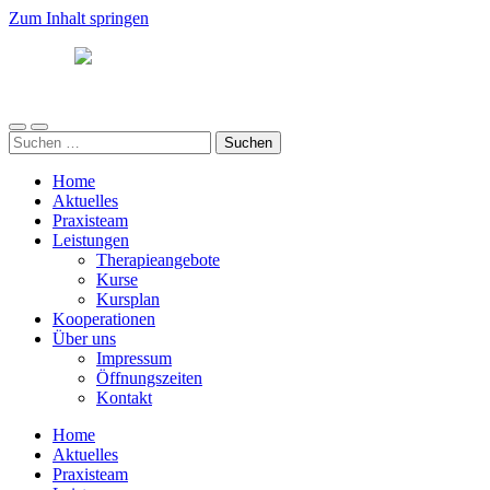
Zum Inhalt springen
Südwind
Mobile-
Suchfeld
Suchen
Menü
ein-/ausblenden
nach:
ein-/ausblenden
Home
Aktuelles
Praxisteam
Leistungen
Therapieangebote
Kurse
Kursplan
Kooperationen
Über uns
Impressum
Öffnungszeiten
Kontakt
Home
Aktuelles
Praxisteam