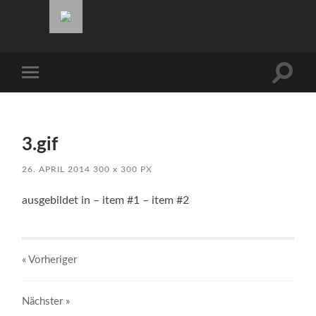
Südwind
Suchfe
Mobile-
ein-/a
Menü
ein-/ausblenden
3.gif
26. APRIL 2014
300
x
300 PX
ausgebildet in – item #1 – item #2
« Vorheriger
Nächster
»