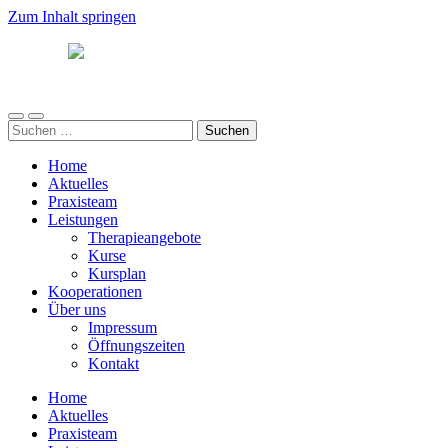
Zum Inhalt springen
Südwind
Mobile-
Suchfeld
Suchen
Menü
ein-/ausblenden
nach:
ein-/ausblenden
Home
Aktuelles
Praxisteam
Leistungen
Therapieangebote
Kurse
Kursplan
Kooperationen
Über uns
Impressum
Öffnungszeiten
Kontakt
Home
Aktuelles
Praxisteam