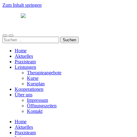
Zum Inhalt springen
Südwind
Mobile-
Suchfeld
Suchen
Menü
ein-/ausblenden
nach:
ein-/ausblenden
Home
Aktuelles
Praxisteam
Leistungen
Therapieangebote
Kurse
Kursplan
Kooperationen
Über uns
Impressum
Öffnungszeiten
Kontakt
Home
Aktuelles
Praxisteam